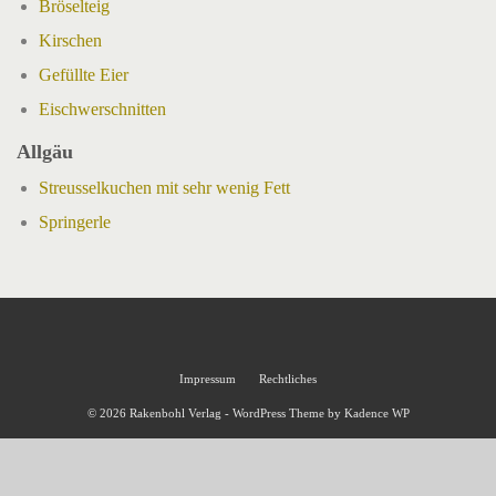
Bröselteig
Kirschen
Gefüllte Eier
Eischwerschnitten
Allgäu
Streusselkuchen mit sehr wenig Fett
Springerle
Impressum
Rechtliches
© 2026 Rakenbohl Verlag - WordPress Theme by
Kadence WP
Cookie Consent mit Real Cookie Banner